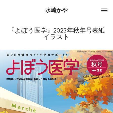
水崎かや
『よぼう医学』2023年秋年号表紙
イラスト